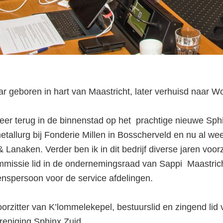
ar geboren in hart van Maastricht, later verhuisd naar W
weer terug in de binnenstad op het prachtige nieuwe Sphi
etallurg bij Fonderie Millen in Bosscherveld en nu al w
 Lanaken. Verder ben ik in dit bedrijf diverse jaren voor
issie lid in de ondernemingsraad van Sappi Maastrich
enspersoon voor de service afdelingen.
orzitter van K’lommelekepel, bestuurslid en zingend lid 
reniging Sphinx Zuid.