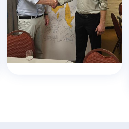
Overdracht van het voorzitterschap op
de ledenvergadering van Jan Voorvelt
naar Noud Schaper.
Lees meer