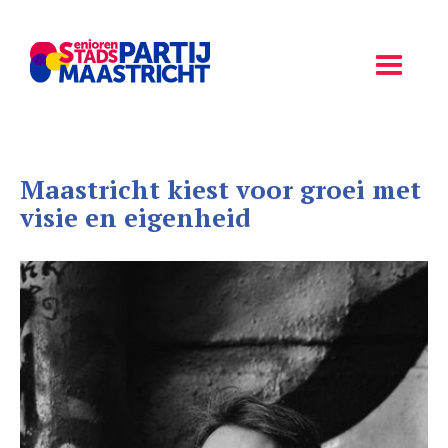
Maastricht kiest voor groei met
visie en eigenheid